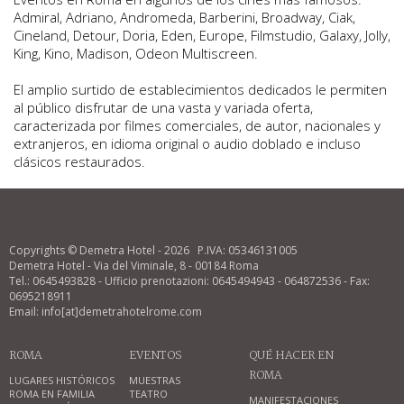
Admiral, Adriano, Andromeda, Barberini, Broadway, Ciak,
Cineland, Detour, Doria, Eden, Europe, Filmstudio, Galaxy, Jolly,
King, Kino, Madison, Odeon Multiscreen.
El amplio surtido de establecimientos dedicados le permiten
al público disfrutar de una vasta y variada oferta,
caracterizada por filmes comerciales, de autor, nacionales y
extranjeros, en idioma original o audio doblado e incluso
clásicos restaurados.
Copyrights © Demetra Hotel - 2026 P.IVA: 05346131005
Demetra Hotel - Via del Viminale, 8 - 00184 Roma
Tel.: 0645493828 - Ufficio prenotazioni: 0645494943 - 064872536 - Fax:
0695218911
Email: info[at]demetrahotelrome.com
ROMA
EVENTOS
QUÉ HACER EN
ROMA
LUGARES HISTÓRICOS
MUESTRAS
ROMA EN FAMILIA
TEATRO
MANIFESTACIONES