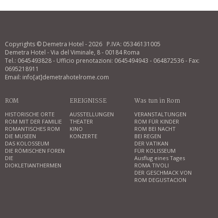
Copyrights © Demetra Hotel - 2026 P.IVA: 05346131005
Demetra Hotel - Via del Viminale, 8 - 00184 Roma
Tel.: 0645493828 - Ufficio prenotazioni: 0645494943 - 064872536 - Fax:
0695218911
Email: info[at]demetrahotelrome.com
ROM
EREIGNISSE
Was tun in Rom
HISTORISCHE ORTE
AUSSTELLUNGEN
VERANSTALTUNGEN
ROM MIT DER FAMILIE
THEATER
ROM FÜR KINDER
ROMANTISCHES ROM
KINO
ROM BEI NACHT
DIE MUSEEN
KONZERTE
BEI REGEN
DAS KOLOSSEUM
DER VATIKAN
DIE RÖMISCHEN FOREN
FÜR KOLISSEUM
DIE
Ausflug eines Tages
DIOKLETIANTHERMEN
ROMA TIVOLI
DER GESCHMACK VON
ROM DEGUSTACION